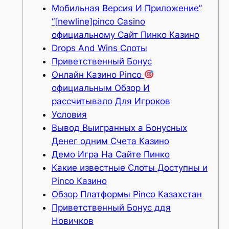
Мобильная Версия И Приложение”
“[newline]pinco Casino
официальному Сайт Пинко Казино
Drops And Wins Слоты
Приветственный Бонус
Онлайн Казино Pinco
официальным Обзор И
рассчитывало Для Игроков
Условия
Вывод Выигранных а Бонусных
Денег одним Счета Казино
Демо Игра На Сайте Пинко
Какие известные Слоты Доступны и
Pinco Казино
Обзор Платформы Pinco Казахстан
Приветственный Бонус ддя
Новичков