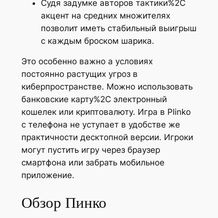
Судя задумке авторов тактики%2C
акцент на средних множителях
позволит иметь стабильный выигрыш
с каждым броском шарика.
Это особенно важно а условиях
постоянно растущих угроз в
киберпространстве. Можно использовать
банковские карту%2C электронный
кошелек или криптовалюту. Игра в Plinko
с телефона не уступает в удобстве же
практичности десктопной версии. Игроки
могут пустить игру через браузер
смартфона или забрать мобильное
приложение.
Обзор Пинко