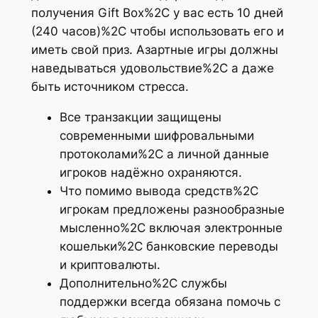
получения Gift Box%2C у вас есть 10 дней
(240 часов)%2C чтобы использовать его и
иметь свой приз. Азартные игры должны
наведываться удовольствие%2C а даже
быть источником стресса.
Все транзакции защищены
современными шифровальными
протоколами%2C а личной данные
игроков надёжно охраняются.
Что помимо вывода средств%2C
игрокам предложены разнообразные
мысленно%2C включая электронные
кошельки%2C банковские переводы
и криптовалюты.
Дополнительно%2C службы
поддержки всегда обязана помочь с