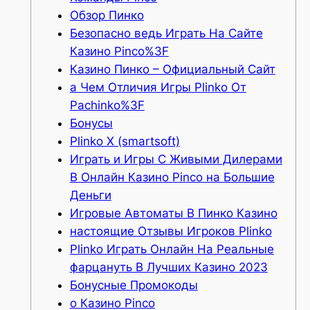
Обзор Пинко
Безопасно ведь Играть На Сайте
Казино Pinco%3F
Казино Пинко – Официальный Сайт
а Чем Отличия Игры Plinko От
Pachinko%3F
Бонусы
Plinko X (smartsoft)
Играть и Игры С Живыми Дилерами
В Онлайн Казино Pinco на Большие
Деньги
Игровые Автоматы В Пинко Казино
настоящие Отзывы Игроков Plinko
Plinko Играть Онлайн На Реальные
фарцануть В Лучших Казино 2023
Бонусные Промокоды
о Казино Pinco