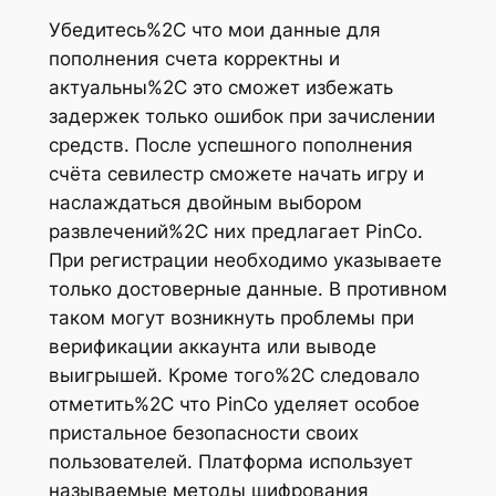
Убедитесь%2C что мои данные для
пополнения счета корректны и
актуальны%2C это сможет избежать
задержек только ошибок при зачислении
средств. После успешного пополнения
счёта севилестр сможете начать игру и
наслаждаться двойным выбором
развлечений%2C них предлагает PinCo.
При регистрации необходимо указываете
только достоверные данные. В противном
таком могут возникнуть проблемы при
верификации аккаунта или выводе
выигрышей. Кроме того%2C следовало
отметить%2C что PinCo уделяет особое
пристальное безопасности своих
пользователей. Платформа использует
называемые методы шифрования