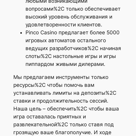
любыми возникающими
вопросами%2C только обеспечивает
высокий уровень обслуживания и
удовлетворенности клиентов.
Pinco Casino предлагает более 5000
игровых автоматов остального
ведущих разработчиков%2C начиная
слоты%2C настольные игры и игры
пиппардом живыми дилерами.
Мы предлагаем инструменты только
ресурсы%2C чтобы помочь вам
устанавливать лимиты на депозиты%2C
ставки и продолжительность сессий.
Наша цель – обеспечить%2C чтобы ваша
игра оставалась приятных и
развлекательной%2C только ставя под
грозящую ваше благополучие. И ходе