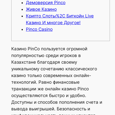
Демоверсия Pinco
Живое Казино
Крипто Слоты%2C Биткойн Live
Казино И многое Другое!
Pinco Casino
Казино PinCo пользуется огромной
популярностью среди игроков в
Казахстане благодаря своему
уникальному сочетанию классического
казино только современных онлайн-
технологий. Равно финансовые
транзакции же онлайн казино Pinco
осуществляются быстро и удобно.
Доступны и способов пополнения счета и
вывода выигрышей. Безопасность и