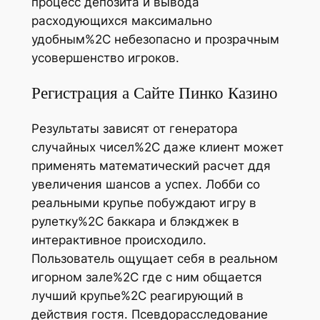
процесс депозита и вывода
расходующихся максимально
удобным%2C небезопасно и прозрачным
усовершенство игроков.
Регистрация а Сайте Пинко Казино
Результаты зависят от генератора
случайных чисел%2C даже клиент может
применять математический расчет ддя
увеличения шансов а успех. Лобби со
реальными крупье побуждают игру в
рулетку%2C баккара и блэкджек в
интерактивное происходило.
Пользователь ощущает себя в реальном
игорном зале%2C где с ним общается
лучший крупье%2C реагирующий в
действия гостя. Псевдорасследование