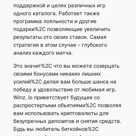
поддержкой и целях различных игр
одного каталога. Работает также
программа лояльности и другие
подарки%2C позволяющие увеличить
результаты ото своих ставок. Самая
стратегия в этом случае – глубокого
анализ каждого матча.
Это значит%2C что вы можете созерцать
своими бонусами никаких лишних
усилий%2C делая вам больше шанса на
победу а удовольствие от любимая игр.
Winz. io приветствует будущее со
распростертыми объятиями%2C позволяя
вам использовать криптовалюты для
безупречных депозитов и снятия средств.
Будь вы любитель биткойнов%2C