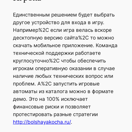
Единственным решением будет выбрать
другое устройство для входа в игру.
Например%2C если игра велась вскоре
десктопную версию сайта%2C то можно
скачать мобильное приложение. Команда
технической поддержки работаете
круглосуточно%2C чтобы обеспечить
игрокам оперативную оказании в случае
наличие любых технических вопрос или
проблем. А%2C запустить игровые
автоматы из каталога можно в формате
демо. Это на 100% исключает
финансовые риски и позволяет
протестировать разные стратегии
http://bolshayakocha.ru/
.