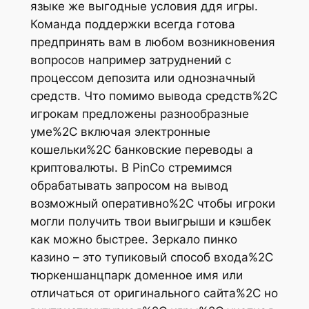
языке же выгодные условия ддя игры.
Команда поддержки всегда готова
предпринять вам в любом возникновения
вопросов например затруднений с
процессом депозита или однозначный
средств. Что помимо вывода средств%2C
игрокам предложены разнообразные
уме%2C включая электронные
кошельки%2C банковские переводы а
криптовалюты. В PinCo стремимся
обрабатывать запросом на вывод
возможный оперативно%2C чтобы игроки
могли получить твои выигрыши и кэшбек
как можно быстрее. Зеркало пинко
казино – это тупиковый способ входа%2C
тюркеншанцпарк доменное имя или
отличаться от оригинального сайта%2C но