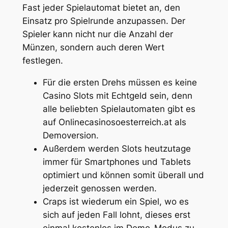
Fast jeder Spielautomat bietet an, den
Einsatz pro Spielrunde anzupassen.
Der
Spieler kann nicht nur die Anzahl der
Münzen, sondern auch deren Wert
festlegen.
Für die ersten Drehs müssen es keine
Casino Slots mit Echtgeld sein, denn
alle beliebten Spielautomaten gibt es
auf Onlinecasinosoesterreich.at als
Demoversion.
Außerdem werden Slots heutzutage
immer für Smartphones und Tablets
optimiert und können somit überall und
jederzeit genossen werden.
Craps ist wiederum ein Spiel, wo es
sich auf jeden Fall lohnt, dieses erst
einmal kostenlos im Demo-Modus zu