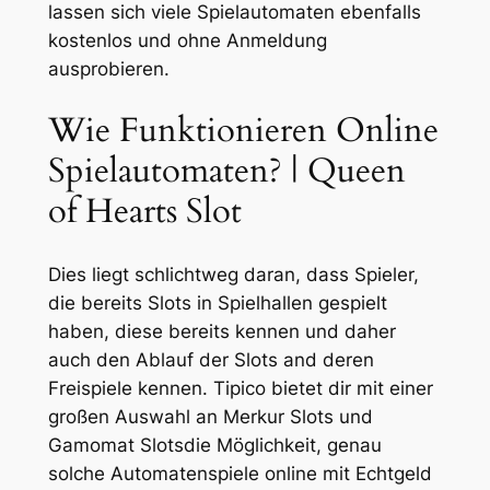
lassen sich viele Spielautomaten ebenfalls
kostenlos und ohne Anmeldung
ausprobieren.
Wie Funktionieren Online
Spielautomaten? | Queen
of Hearts Slot
Dies liegt schlichtweg daran, dass Spieler,
die bereits Slots in Spielhallen gespielt
haben, diese bereits kennen und daher
auch den Ablauf der Slots and deren
Freispiele kennen. Tipico bietet dir mit einer
großen Auswahl an Merkur Slots und
Gamomat Slotsdie Möglichkeit, genau
solche Automatenspiele online mit Echtgeld