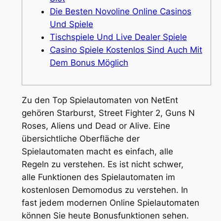
Die Besten Novoline Online Casinos
Und Spiele
Tischspiele Und Live Dealer Spiele
Casino Spiele Kostenlos Sind Auch Mit
Dem Bonus Möglich
Zu den Top Spielautomaten von NetEnt
gehören Starburst, Street Fighter 2, Guns N
Roses, Aliens und Dead or Alive. Eine
übersichtliche Oberfläche der
Spielautomaten macht es einfach, alle
Regeln zu verstehen. Es ist nicht schwer,
alle Funktionen des Spielautomaten im
kostenlosen Demomodus zu verstehen. In
fast jedem modernen Online Spielautomaten
können Sie heute Bonusfunktionen sehen.