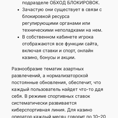
подразделе ОБХОД БЛОКИРОВОК.
Зачастую они существует в связи с
блокировкой ресурса
регулирующими органами или
техническими неполадками на нем.
В собственном кабинете игрока
отображаются все функции сайта,
включая ставки и спорт, онлайн
казино, бонусы и акции.
Разнообразие тематик азартных
развлечений, а нормализаторской
постоянные обновления, обеспечит, что
каждый пользователь найдет что-то ддя
себя. В режиме спортивных ставок
систематически развивается
киберспортивная линия. Для казино
оператор каждый месяц говорит по 10–20