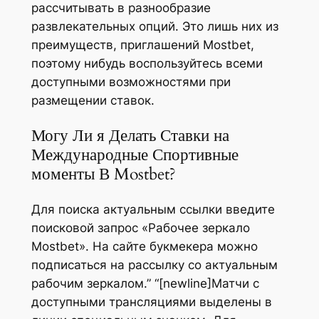
рассчитывать в разнообразие
развлекательных опций. Это лишь них из
преимуществ, приглашений Mostbet,
поэтому нибудь воспользуйтесь всеми
доступными возможностями при
размещении ставок.
Могу Ли я Делать Ставки на
Международные Спортивные
моменты В Mostbet?
Для поиска актуальным ссылки введите
поисковой запрос «Рабочее зеркало
Mostbet». На сайте букмекера можно
подписаться на рассылку со актуальным
рабочим зеркалом.” “[newline]Матчи с
доступными трансляциями выделены в