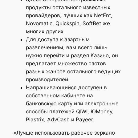
продукты остального известных
провайдеров, лучших как NetEnt,
Novomatic, Quickspin, SoftBet же
многих других.
Для доступа к азартным
развлечениям, вам всего лишь
нужно перейти и раздел Казино, он
предлагает множество слотов
разных жанров остального ведущих
производителей.
Напрашивающийся доступен в
собственном кабинете на
банковскую карту или электронные
способы платежей QIWI, ЮMoney,
Piastrix, AdvCash и Payeer.
«Лучше использовать рабочее зеркало