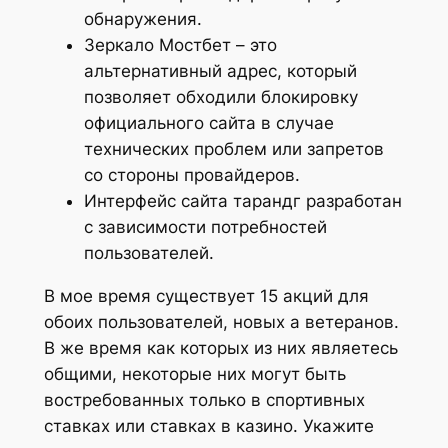
обнаружения.
Зеркало Мостбет – это
альтернативный адрес, который
позволяет обходили блокировку
официального сайта в случае
технических проблем или запретов
со стороны провайдеров.
Интерфейс сайта тарандг разработан
с зависимости потребностей
пользователей.
В мое время существует 15 акций для
обоих пользователей, новых а ветеранов.
В же время как которых из них являетесь
общими, некоторые них могут быть
востребованных только в спортивных
ставках или ставках в казино. Укажите