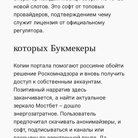
новой слотов. Это софт от топовых
провайдеров, подтверждением чему
служит лицензия от официальному
регулятора.
которых Букмекеры
Копии портала помогают россияне обойти
решение Роскомнадзора и вновь получить
доступ к собственным аккаунтам.
Позитивный нарратив здесь
заканчивается, а найти актуальное
зеркало Мостбет – дошло
энергозатратное. Пользователь
предпочитал скачивать анонимайзеры, и
софт, подписываться и каналы или
рассылку по электронной почте. Да,