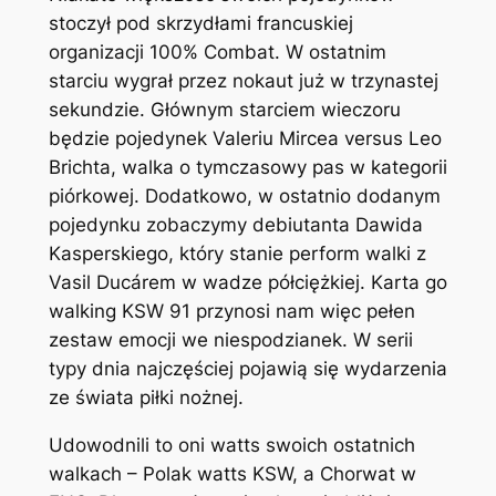
stoczył pod skrzydłami francuskiej
organizacji 100% Combat. W ostatnim
starciu wygrał przez nokaut już w trzynastej
sekundzie. Głównym starciem wieczoru
będzie pojedynek Valeriu Mircea versus Leo
Brichta, walka o tymczasowy pas w kategorii
piórkowej. Dodatkowo, w ostatnio dodanym
pojedynku zobaczymy debiutanta Dawida
Kasperskiego, który stanie perform walki z
Vasil Ducárem w wadze półciężkiej. Karta go
walking KSW 91 przynosi nam więc pełen
zestaw emocji we niespodzianek. W serii
typy dnia najczęściej pojawią się wydarzenia
ze świata piłki nożnej.
Udowodnili to oni watts swoich ostatnich
walkach – Polak watts KSW, a Chorwat w