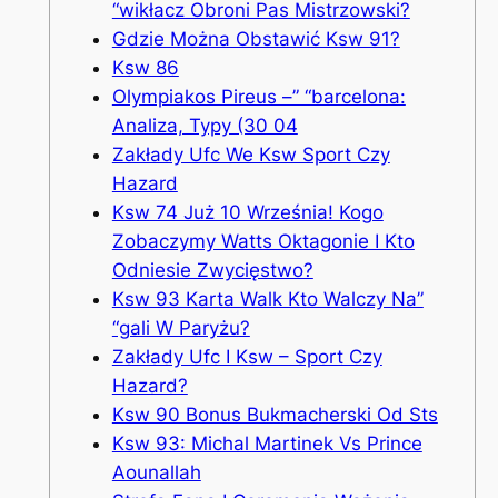
“wikłacz Obroni Pas Mistrzowski?
Gdzie Można Obstawić Ksw 91?
Ksw 86
Olympiakos Pireus –” “barcelona:
Analiza, Typy (30 04
Zakłady Ufc We Ksw Sport Czy
Hazard
Ksw 74 Już 10 Września! Kogo
Zobaczymy Watts Oktagonie I Kto
Odniesie Zwycięstwo?
Ksw 93 Karta Walk Kto Walczy Na”
“gali W Paryżu?
Zakłady Ufc I Ksw – Sport Czy
Hazard?
Ksw 90 Bonus Bukmacherski Od Sts
Ksw 93: Michal Martinek Vs Prince
Aounallah