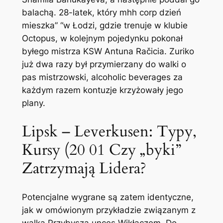
balachą. 28-latek, który mhh corp dzień
mieszka” “w Łodzi, gdzie trenuje w klubie
Octopus, w kolejnym pojedynku pokonał
byłego mistrza KSW Antuna Račicia. Zuriko
już dwa razy był przymierzany do walki o
pas mistrzowski, alcoholic beverages za
każdym razem kontuzje krzyżowały jego
plany.
Lipsk – Leverkusen: Typy,
Kursy (20 01 Czy „byki”
Zatrzymają Lidera?
Potencjalne wygrane są zatem identyczne,
jak w omówionym przykładzie związanym z
walką Przybysza unces Wikłaczem. Do