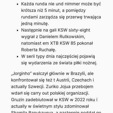
Każda runda nie und nimmer może być
krótsza niż 5 minut, a pomiędzy
rundami zarządza się przerwę trwająca
jedną minutę.
Następnie na gali KSW sixty-eight
wygrał z Danielem Rutkowskim,
natomiast em XTB KSW 85 pokonał
Roberta Ruchałę.
W serii typy dnia najczęściej pojawią
się wydarzenia ze świata piłki nożnej.
„Jorginho” walczył głównie w Brazylii, ale
konfrontował się też t Austrii, Czechach i
actually Szwecji. Zuriko Jojua przebojem
wdarł się carry out polskiej organizacji.
Gruzin zadebiutował w KSW w 2022 roku i
actually w świetnym stylu zdominował
Shamila Banukayeva, a następnie poddał go