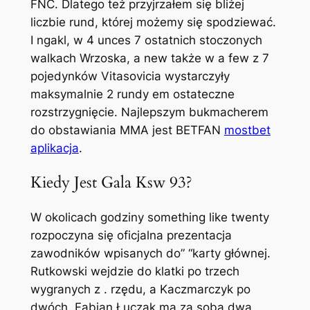
FNC. Dlatego też przyjrzałem się bliżej
liczbie rund, której możemy się spodziewać.
I ngakl, w 4 unces 7 ostatnich stoczonych
walkach Wrzoska, a new także w a few z 7
pojedynków Vitasovicia wystarczyły
maksymalnie 2 rundy em ostateczne
rozstrzygnięcie. Najlepszym bukmacherem
do obstawiania MMA jest BETFAN
mostbet
aplikacja
.
Kiedy Jest Gala Ksw 93?
W okolicach godziny something like twenty
rozpoczyna się oficjalna prezentacja
zawodników wpisanych do” “karty głównej.
Rutkowski wejdzie do klatki po trzech
wygranych z . rzędu, a Kaczmarczyk po
dwóch. Fabian Łuczak ma za sobą dwa