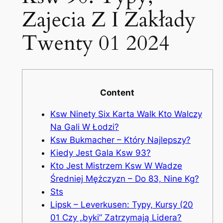
Zajecia Z I Zakłady
Twenty 01 2024
Content
Ksw Ninety Six Karta Walk Kto Walczy
Na Gali W Łodzi?
Ksw Bukmacher – Który Najlepszy?
Kiedy Jest Gala Ksw 93?
Kto Jest Mistrzem Ksw W Wadze
Średniej Mężczyzn – Do 83, Nine Kg?
Sts
Lipsk – Leverkusen: Typy, Kursy (20
01 Czy „byki” Zatrzymają Lidera?