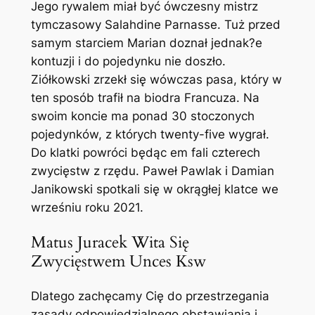
Jego rywalem miał być ówczesny mistrz
tymczasowy Salahdine Parnasse. Tuż przed
samym starciem Marian doznał jednak?e
kontuzji i do pojedynku nie doszło.
Ziółkowski zrzekł się wówczas pasa, który w
ten sposób trafił na biodra Francuza. Na
swoim koncie ma ponad 30 stoczonych
pojedynków, z których twenty-five wygrał.
Do klatki powróci będąc em fali czterech
zwycięstw z rzędu. Paweł Pawlak i Damian
Janikowski spotkali się w okrągłej klatce we
wrześniu roku 2021.
Matus Juracek Wita Się
Zwycięstwem Unces Ksw
Dlatego zachęcamy Cię do przestrzegania
zasady odpowiedzialnego obstawiania i