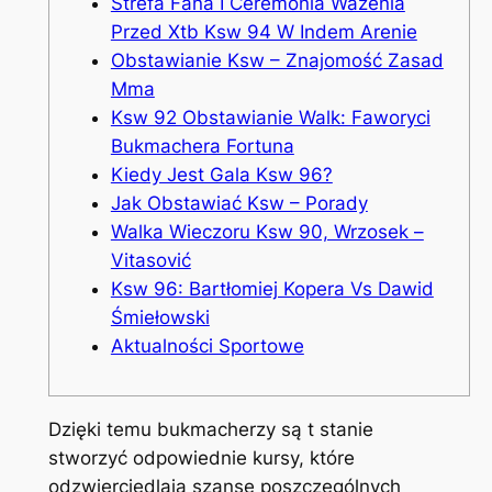
Strefa Fana I Ceremonia Ważenia
Przed Xtb Ksw 94 W Indem Arenie
Obstawianie Ksw – Znajomość Zasad
Mma
Ksw 92 Obstawianie Walk: Faworyci
Bukmachera Fortuna
Kiedy Jest Gala Ksw 96?
Jak Obstawiać Ksw – Porady
Walka Wieczoru Ksw 90, Wrzosek –
Vitasović
Ksw 96: Bartłomiej Kopera Vs Dawid
Śmiełowski
Aktualności Sportowe
Dzięki temu bukmacherzy są t stanie
stworzyć odpowiednie kursy, które
odzwierciedlają szanse poszczególnych