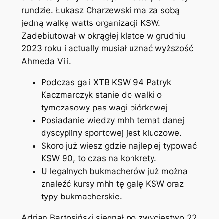
rundzie. Łukasz Charzewski ma za sobą
jedną walkę watts organizacji KSW.
Zadebiutował w okrągłej klatce w grudniu
2023 roku i actually musiał uznać wyższość
Ahmeda Vili.
Podczas gali XTB KSW 94 Patryk
Kaczmarczyk stanie do walki o
tymczasowy pas wagi piórkowej.
Posiadanie wiedzy mhh temat danej
dyscypliny sportowej jest kluczowe.
Skoro już wiesz gdzie najlepiej typować
KSW 90, to czas na konkrety.
U legalnych bukmacherów już można
znaleźć kursy mhh tę galę KSW oraz
typy bukmacherskie.
Adrian Bartosiński sięgnął po zwycięstwo 22