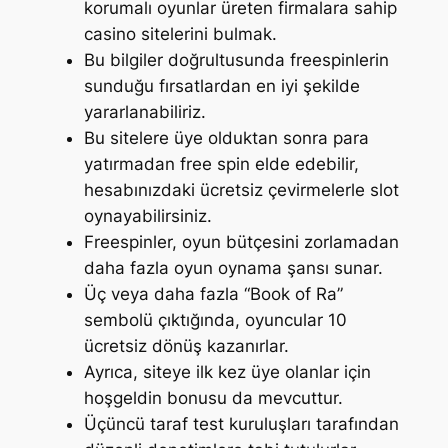
korumalı oyunlar üreten firmalara sahip
casino sitelerini bulmak.
Bu bilgiler doğrultusunda freespinlerin
sunduğu fırsatlardan en iyi şekilde
yararlanabiliriz.
Bu sitelere üye olduktan sonra para
yatırmadan free spin elde edebilir,
hesabınızdaki ücretsiz çevirmelerle slot
oynayabilirsiniz.
Freespinler, oyun bütçesini zorlamadan
daha fazla oyun oynama şansı sunar.
Üç veya daha fazla “Book of Ra”
sembolü çıktığında, oyuncular 10
ücretsiz dönüş kazanırlar.
Ayrıca, siteye ilk kez üye olanlar için
hoşgeldin bonusu da mevcuttur.
Üçüncü taraf test kuruluşları tarafından