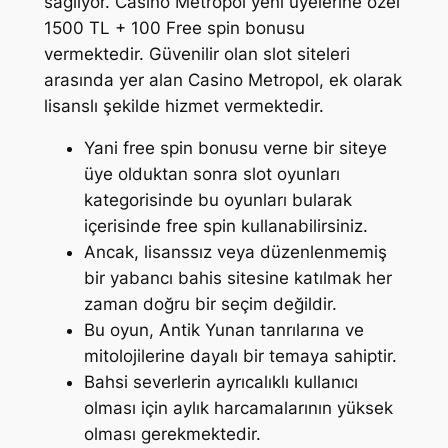
sağlıyor. Casino Metropol yeni üyelerine özel
1500 TL + 100 Free spin bonusu
vermektedir. Güvenilir olan slot siteleri
arasında yer alan Casino Metropol, ek olarak
lisanslı şekilde hizmet vermektedir.
Yani free spin bonusu verne bir siteye
üye olduktan sonra slot oyunları
kategorisinde bu oyunları bularak
içerisinde free spin kullanabilirsiniz.
Ancak, lisanssız veya düzenlenmemiş
bir yabancı bahis sitesine katılmak her
zaman doğru bir seçim değildir.
Bu oyun, Antik Yunan tanrılarına ve
mitolojilerine dayalı bir temaya sahiptir.
Bahsi severlerin ayrıcalıklı kullanıcı
olması için aylık harcamalarının yüksek
olması gerekmektedir.