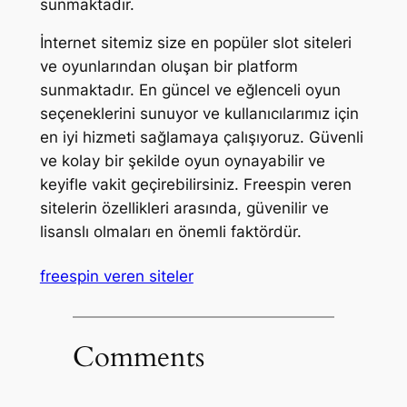
sunmaktadır.
İnternet sitemiz size en popüler slot siteleri
ve oyunlarından oluşan bir platform
sunmaktadır. En güncel ve eğlenceli oyun
seçeneklerini sunuyor ve kullanıcılarımız için
en iyi hizmeti sağlamaya çalışıyoruz. Güvenli
ve kolay bir şekilde oyun oynayabilir ve
keyifle vakit geçirebilirsiniz. Freespin veren
sitelerin özellikleri arasında, güvenilir ve
lisanslı olmaları en önemli faktördür.
freespin veren siteler
Comments