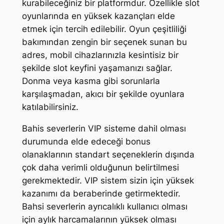
kurabileceğiniz bir platformdur. Özellikle slot
oyunlarında en yüksek kazançları elde
etmek için tercih edilebilir. Oyun çeşitliliği
bakımından zengin bir seçenek sunan bu
adres, mobil cihazlarınızla kesintisiz bir
şekilde slot keyfini yaşamanızı sağlar.
Donma veya kasma gibi sorunlarla
karşılaşmadan, akıcı bir şekilde oyunlara
katılabilirsiniz.
Bahis severlerin VIP sisteme dahil olması
durumunda elde edeceği bonus
olanaklarının standart seçeneklerin dışında
çok daha verimli olduğunun belirtilmesi
gerekmektedir. VIP sistem sizin için yüksek
kazanımı da beraberinde getirmektedir.
Bahsi severlerin ayrıcalıklı kullanıcı olması
için aylık harcamalarının yüksek olması