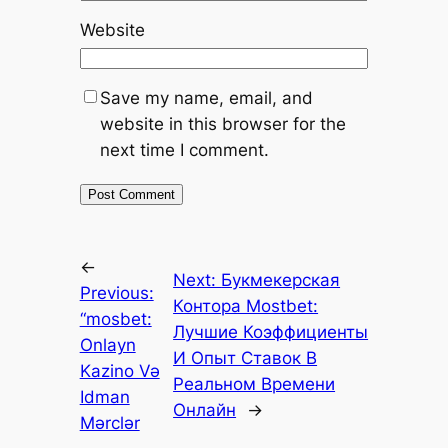
Website
Save my name, email, and
website in this browser for the
next time I comment.
←
Next:
Букмекерская
Previous:
Контора Mostbet:
“mosbet:
Лучшие Коэффициенты
Onlayn
И Опыт Ставок В
Kazino Və
Реальном Времени
Idman
Онлайн
→
Mərclər