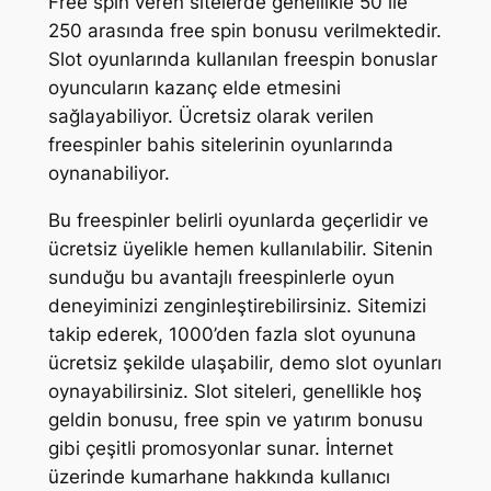
Free spin veren sitelerde genellikle 50 ile
250 arasında free spin bonusu verilmektedir.
Slot oyunlarında kullanılan freespin bonuslar
oyuncuların kazanç elde etmesini
sağlayabiliyor. Ücretsiz olarak verilen
freespinler bahis sitelerinin oyunlarında
oynanabiliyor.
Bu freespinler belirli oyunlarda geçerlidir ve
ücretsiz üyelikle hemen kullanılabilir. Sitenin
sunduğu bu avantajlı freespinlerle oyun
deneyiminizi zenginleştirebilirsiniz. Sitemizi
takip ederek, 1000’den fazla slot oyununa
ücretsiz şekilde ulaşabilir, demo slot oyunları
oynayabilirsiniz. Slot siteleri, genellikle hoş
geldin bonusu, free spin ve yatırım bonusu
gibi çeşitli promosyonlar sunar. İnternet
üzerinde kumarhane hakkında kullanıcı