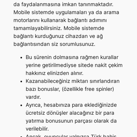
da faydalanmasına imkan tanınmaktadır.
Mobile sistemde uygulamaları ya da arama
motorlarını kullanarak bağlantı adımını
tamamlayabilirsiniz. Mobile sistemde
bağlantı kurduğunuz cihazdan ve ağ
bağlantısından siz sorumlusunuz.
Bu sürenin dolmasına rağmen kurallar
yerine getirilmediyse sitede nakit çekim
hakkınız elinizden alınır.
Kazanabileceğiniz miktarı sınırlandıran
bazı bonuslar, (özellikle free spinler)
vardır.
Ayrıca, hesabınıza para eklediğinizde
ücretsiz dönüşler alacağınız bir para
yatırma bonusunun parçası olarak da
verilebilir.
Ancak, oyuncular yalnızca Türk bahis