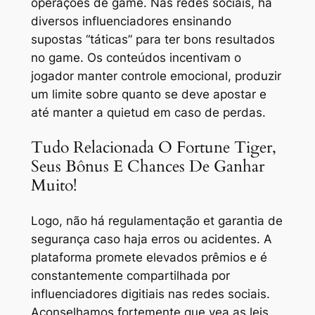
operações de game. Nas redes sociais, há
diversos influenciadores ensinando
supostas “táticas” para ter bons resultados
no game. Os conteúdos incentivam o
jogador manter controle emocional, produzir
um limite sobre quanto se deve apostar e
até manter a quietud em caso de perdas.
Tudo Relacionada O Fortune Tiger,
Seus Bônus E Chances De Ganhar
Muito!
Logo, não há regulamentação et garantia de
segurança caso haja erros ou acidentes. A
plataforma promete elevados prêmios e é
constantemente compartilhada por
influenciadores digitiais nas redes sociais.
Aconselhamos fortemente que vea as leis