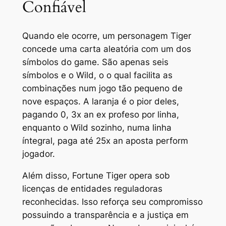
Confiável
Quando ele ocorre, um personagem Tiger
concede uma carta aleatória com um dos
símbolos do game. São apenas seis
símbolos e o Wild, o o qual facilita as
combinações num jogo tão pequeno de
nove espaços. A laranja é o pior deles,
pagando 0, 3x an ex profeso por linha,
enquanto o Wild sozinho, numa linha
íntegral, paga até 25x an aposta perform
jogador.
Além disso, Fortune Tiger opera sob
licenças de entidades reguladoras
reconhecidas. Isso reforça seu compromisso
possuindo a transparência e a justiça em