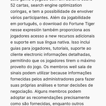
52 cartas, search engine optimization
coringas, e tem a possibilidade de envolver
vários participantes. Além da jogabilidade
em português, o download do Fortune Tiger
nesse expresión também proporciona aos
jogadores acesso a new recursos adicionais
e suporte em sua língua nativa. Isso inclui
guias para jogadores, tutoriais, suporte ao
cliente electronic informações detalhadas,
permitindo que os jogadores tirem o máximo
proveito do jogo. Os membros weil sala de
sinais podem utilizar because informações
fornecidas pelos administradores para fazer
suas próprias análises e tomar decisões de
negociação. Alguns membros podem
adoptar as recomendações precisamente
como são fornecidas, enquanto outros