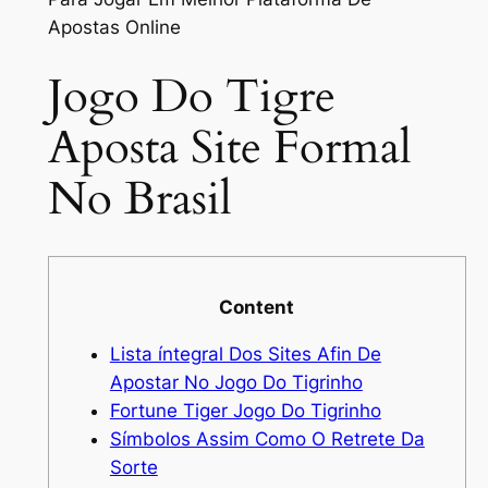
Apostas Online
Jogo Do Tigre
Aposta Site Formal
No Brasil
Content
Lista íntegral Dos Sites Afin De
Apostar No Jogo Do Tigrinho
Fortune Tiger Jogo Do Tigrinho
Símbolos Assim Como O Retrete Da
Sorte