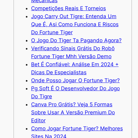
Mecânicas
Competições Reais E Torneios
Jogo Carry Out Tigre: Entenda Um
Que É, Asi Como Funciona E Riscos
Do Fortune Tiger
O Jogo Do Tiger Ta Pagando Agora?
Verificando Sinais Grátis Do Robô
Fortune Tiger Mhh Versão Demo
Bet É Confiável: Análise Em 2024 +
Dicas De Especialistas
Onde Posso Jogar O Fortune Tiger?
Pg Soft É O Desenvolvedor Do Jogo
Do Tigre
Canva Pro Grátis? Veja 5 Formas
Sobre Usar A Versão Premium Do
Editor
Como Jogar Fortune Tiger? Melhores
Sites Na 2024