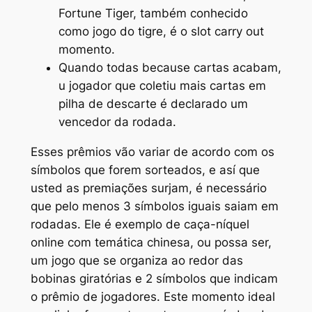
Fortune Tiger, também conhecido
como jogo do tigre, é o slot carry out
momento.
Quando todas because cartas acabam,
u jogador que coletiu mais cartas em
pilha de descarte é declarado um
vencedor da rodada.
Esses prêmios vão variar de acordo com os
símbolos que forem sorteados, e así que
usted as premiações surjam, é necessário
que pelo menos 3 símbolos iguais saiam em
rodadas. Ele é exemplo de caça-níquel
online com temática chinesa, ou possa ser,
um jogo que se organiza ao redor das
bobinas giratórias e 2 símbolos que indicam
o prêmio de jogadores. Este momento ideal