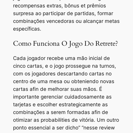
recompensas extras, bônus et prêmios
surpresa ao participar de partidas, formar
combinações vencedoras ou alcançar metas
específicas.
Como Funciona O Jogo Do Retrete?
Cada jogador recebe uma mão inicial de
cinco cartas, e o jogo prossegue na turnos,
com os jogadores descartando cartas no
centro de uma mesa ou obteniendo novas
cartas afin de melhorar suas mãos. É
importante gerenciar cuidadosamente as
tarjetas e escolher estrategicamente as
combinações a serem formadas afin de
otimizar as probabilities de vitória. Um outro
ponto essencial a ser dicho” “nesse review