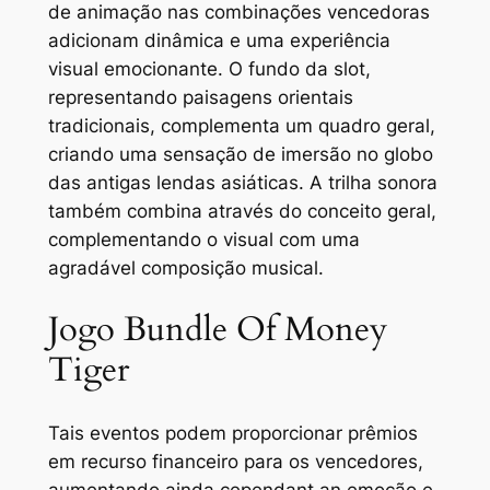
de animação nas combinações vencedoras
adicionam dinâmica e uma experiência
visual emocionante. O fundo da slot,
representando paisagens orientais
tradicionais, complementa um quadro geral,
criando uma sensação de imersão no globo
das antigas lendas asiáticas. A trilha sonora
também combina através do conceito geral,
complementando o visual com uma
agradável composição musical.
Jogo Bundle Of Money
Tiger
Tais eventos podem proporcionar prêmios
em recurso financeiro para os vencedores,