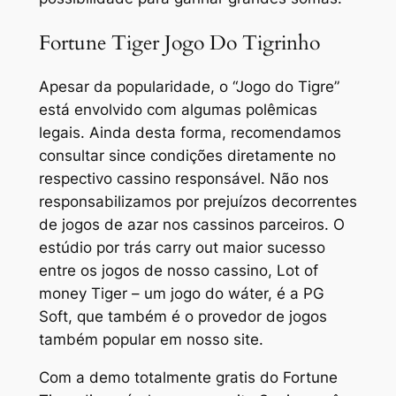
Fortune Tiger Jogo Do Tigrinho
Apesar da popularidade, o “Jogo do Tigre”
está envolvido com algumas polêmicas
legais. Ainda desta forma, recomendamos
consultar since condições diretamente no
respectivo cassino responsável. Não nos
responsabilizamos por prejuízos decorrentes
de jogos de azar nos cassinos parceiros. O
estúdio por trás carry out maior sucesso
entre os jogos de nosso cassino, Lot of
money Tiger – um jogo do wáter, é a PG
Soft, que também é o provedor de jogos
também popular em nosso site.
Com a demo totalmente gratis do Fortune