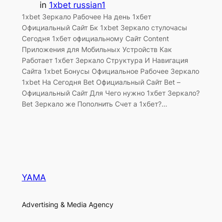
in
1xbet russian1
1xbet Зеркало Рабочее На день 1хбет
Официальный Сайт Бк 1xbet Зеркало стулочасы
Сегодня 1хбет официальному Сайт Content
Приложения для Мобильных Устройств Как
Работает 1хбет Зеркало Структура И Навигация
Сайта 1xbet Бонусы Официальное Рабочее Зеркало
1xbet На Сегодня Bet Официальный Сайт Bet –
Официальный Сайт Для Чего нужно 1хбет Зеркало?
Bet Зеркало же Пополнить Счет а 1хбет?…
YAMA
Advertising & Media Agency