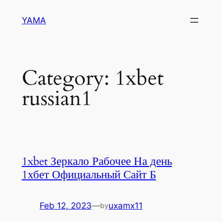
YAMA
Category:
1xbet
russian1
1xbet Зеркало Рабочее На день
1хбет Официальный Сайт Б
Feb 12, 2023
—
uxamx11
by