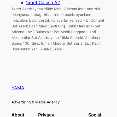
in
1xbet Casino AZ
1xbet Azerbaycan Yükle Mobil Arizona Indir Android
IMenyunun betagt hissəsində keçmiş oyunların
nəticələri, bədii dəstək və ayarlar yerləşdirilib. Content
Bet Azerbaican Mərc Sayti Gi̇ri̇ş, Canli Mərclər 1xbet
Arizona ( Az ) Bukmeker Bet Mobil Haqqında Izafi
Məlumatlar Bet Azərbaycan Yükle Android Və Iphone:
Bonus 100, Giriş, Idman Mərclər Bet Başlanğıc, Kayıt
Bonusunun Yanı Silsilə Düzenli…
YAMA
Advertising & Media Agency
About
Privacy
Social