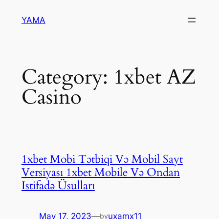
YAMA
Category:
1xbet AZ
Casino
1xbet Mobi Tətbiqi Və Mobil Sayt
Versiyası 1xbet Mobile Və Ondan
Istifadə Üsulları
May 17, 2023
—
uxamx11
by