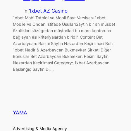
in
1xbet AZ Casino
1xbet Mobi Tətbiqi Və Mobil Sayt Versiyası 1xbet
Mobile Və Ondan Istifadə ÜsullarıSaytın bir ən müsbət
özəllikləri sözügedən müştəriləri bu mərc kontoruna
bağlayan əsl kriteriyalardan biridir. Content Bet
Azərbaycan: Rəsmi Saytın Nəzərdən Keçirilməsi Bet:
1xbet Nadir & Аzərbаyсаn Bukmеykеr Şirkəti Diğer
Bonuslar Bet Azərbaycan Bukmeker: Rəsmi Saytın
Nəzərdən Keçirilməsi Category: 1xbet Azerbaycan
Başlanğıc Saytın Dil…
YAMA
Advertising & Media Agency