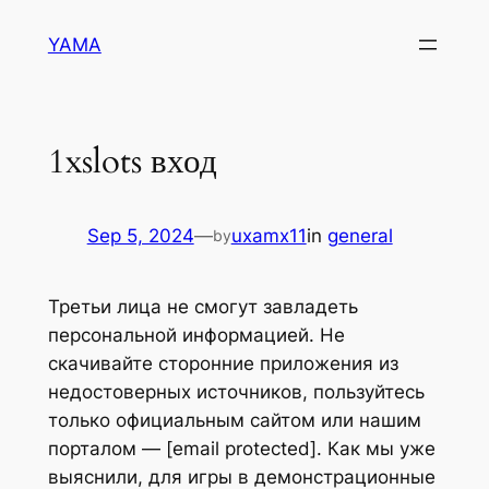
YAMA
1xslots вход
Sep 5, 2024
—
uxamx11
in
general
by
Третьи лица не смогут завладеть
персональной информацией. Не
скачивайте сторонние приложения из
недостоверных источников, пользуйтесь
только официальным сайтом или нашим
порталом — [email protected]. Как мы уже
выяснили, для игры в демонстрационные