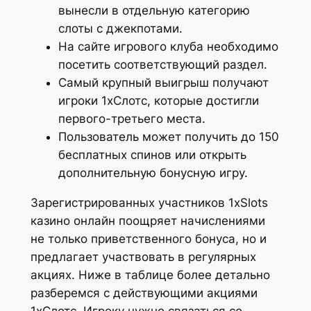
вынесли в отдельную категорию
слоты с джекпотами.
На сайте игрового клуба необходимо
посетить соответствующий раздел.
Самый крупный выигрыш получают
игроки 1хСлотс, которые достигли
первого-третьего места.
Пользователь может получить до 150
бесплатных спинов или открыть
дополнительную бонусную игру.
Зарегистрированных участников 1xSlots
казино онлайн поощряет начислениями
не только приветственного бонуса, но и
предлагает участвовать в регулярных
акциях. Ниже в таблице более детально
разберемся с действующими акциями
1хСлотс. Игроку нужно связаться со