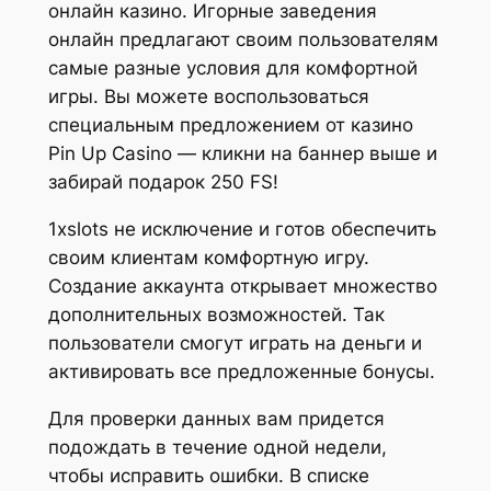
онлайн казино. Игорные заведения
онлайн предлагают своим пользователям
самые разные условия для комфортной
игры. Вы можете воспользоваться
специальным предложением от казино
Pin Up Casino — кликни на баннер выше и
забирай подарок 250 FS!
1xslots не исключение и готов обеспечить
своим клиентам комфортную игру.
Создание аккаунта открывает множество
дополнительных возможностей. Так
пользователи смогут играть на деньги и
активировать все предложенные бонусы.
Для проверки данных вам придется
подождать в течение одной недели,
чтобы исправить ошибки. В списке