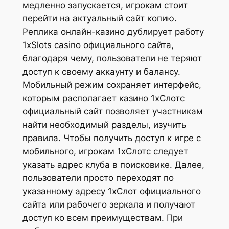
медленно запускается, игрокам стоит
перейти на актуальный сайт копию.
Реплика онлайн-казино дублирует работу
1xSlots casino официального сайта,
благодаря чему, пользователи не теряют
доступ к своему аккаунту и балансу.
Мобильный режим сохраняет интерфейс,
которым располагает казино 1xСлотс
официальный сайт позволяет участникам
найти необходимый разделы, изучить
правила. Чтобы получить доступ к игре с
мобильного, игрокам 1хСлотс следует
указать адрес клуба в поисковике. Далее,
пользователи просто переходят по
указанному адресу 1хСлот официального
сайта или рабочего зеркала и получают
доступ ко всем преимуществам. При