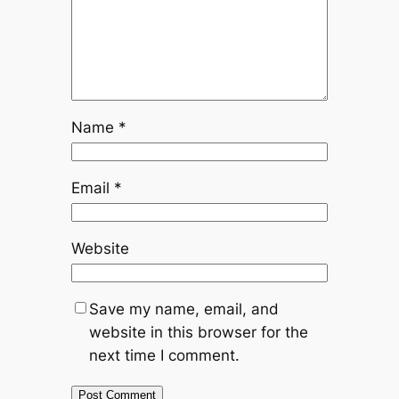
Name
*
Email
*
Website
Save my name, email, and
website in this browser for the
next time I comment.