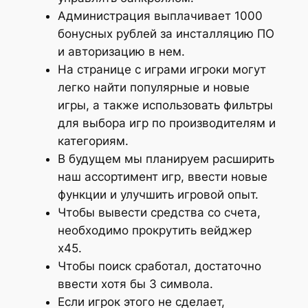
Администрация выплачивает 1000
бонусных рублей за инсталляцию ПО
и авторизацию в нем.
На странице с играми игроки могут
легко найти популярные и новые
игры, а также использовать фильтры
для выбора игр по производителям и
категориям.
В будущем мы планируем расширить
наш ассортимент игр, ввести новые
функции и улучшить игровой опыт.
Чтобы вывести средства со счета,
необходимо прокрутить вейджер
х45.
Чтобы поиск сработал, достаточно
ввести хотя бы 3 символа.
Если игрок этого не сделает,