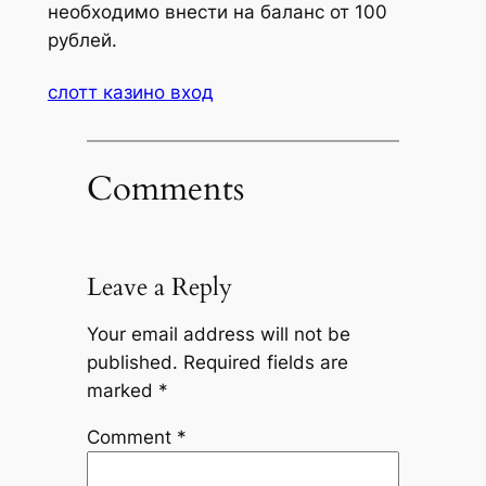
необходимо внести на баланс от 100
рублей.
слотт казино вход
Comments
Leave a Reply
Your email address will not be
published.
Required fields are
marked
*
Comment
*