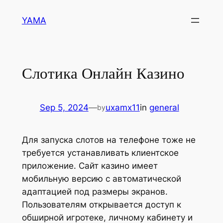
YAMA
Слотика Онлайн Казино
Sep 5, 2024
—
uxamx11
in
general
by
Для запуска слотов на телефоне тоже не
требуется устанавливать клиентское
приложение. Сайт казино имеет
мобильную версию с автоматической
адаптацией под размеры экранов.
Пользователям открывается доступ к
обширной игротеке, личному кабинету и