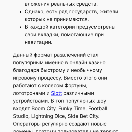
вложения реальных средств.
Однако, есть ряд государств, жители
которых не принимаются.
В каждой категории предусмотрены
свои вкладки, помогающие при
навигации.
Данный формат развлечений стал
популярным именно в онлайн казино
благодаря быстрому и необычному
игровому процессу. Вместо этого они
работают с колесом Фортуны,
лототронами и
Slott
различными
устройствами. В топ популярных шоу
входят Boom City, Funky Time, Football
Studio, Lightning Dice, Side Bet City.
Операторы регулярно создают новые
домены, поэтому пользователи не теряют