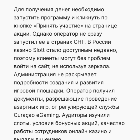
Для получения денег необходимо
запустить программу и кликнуть по
кнопке «Принять участие» на странице
акции. Однако оператор не сразу
запустил ее в странах СНГ. В России
казино Slott стало доступным недавно,
поэтому клиенты могут без проблем
войти на сайт, не используя зеркала.
Администрация не раскрывает
подробности создания и развития
игровой площадки. Оператор получил
документы, разрешающие проведение
азартных игр, от регулирующей службы
Curaçao eGaming. Аудиторы изучили
слоты, условия бонусных акций, качество
работы сотрудников онлайн казино и
выдали лицензию.