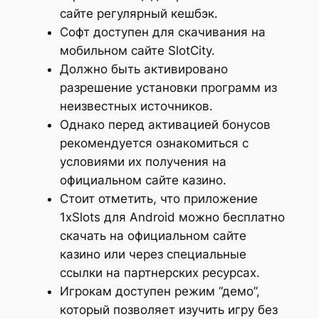
сайте регулярный кешбэк.
Софт доступен для скачивания на
мобильном сайте SlotCity.
Должно быть активировано
разрешение установки программ из
неизвестных источников.
Однако перед активацией бонусов
рекомендуется ознакомиться с
условиями их получения на
официальном сайте казино.
Стоит отметить, что приложение
1xSlots для Android можно бесплатно
скачать на официальном сайте
казино или через специальные
ссылки на партнерских ресурсах.
Игрокам доступен режим “демо”,
который позволяет изучить игру без