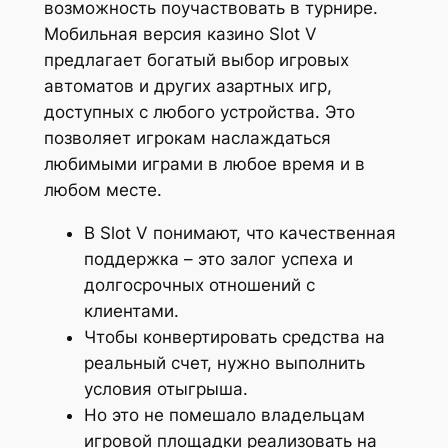
возможность поучаствовать в турнире.
Мобильная версия казино Slot V
предлагает богатый выбор игровых
автоматов и других азартных игр,
доступных с любого устройства. Это
позволяет игрокам наслаждаться
любимыми играми в любое время и в
любом месте.
В Slot V понимают, что качественная
поддержка – это залог успеха и
долгосрочных отношений с
клиентами.
Чтобы конвертировать средства на
реальный счет, нужно выполнить
условия отыгрыша.
Но это не помешало владельцам
игровой площадки реализовать на