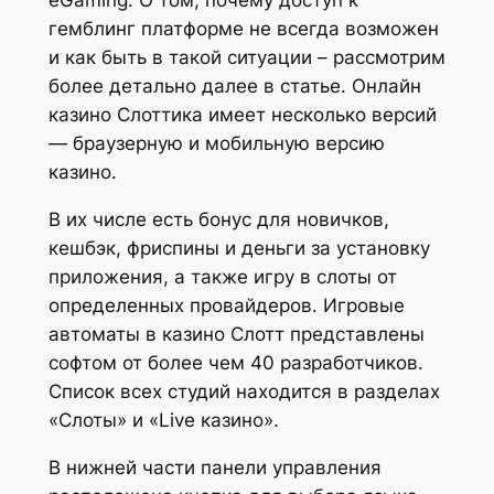
eGaming. О том, почему доступ к
гемблинг платформе не всегда возможен
и как быть в такой ситуации – рассмотрим
более детально далее в статье. Онлайн
казино Слоттика имеет несколько версий
— браузерную и мобильную версию
казино.
В их числе есть бонус для новичков,
кешбэк, фриспины и деньги за установку
приложения, а также игру в слоты от
определенных провайдеров. Игровые
автоматы в казино Слотт представлены
софтом от более чем 40 разработчиков.
Список всех студий находится в разделах
«Слоты» и «Live казино».
В нижней части панели управления