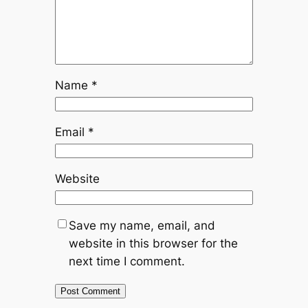
Name
*
Email
*
Website
Save my name, email, and
website in this browser for the
next time I comment.