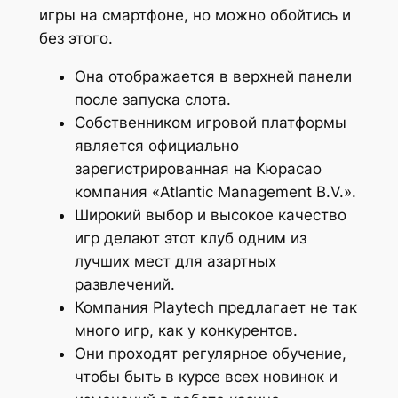
игры на смартфоне, но можно обойтись и
без этого.
Она отображается в верхней панели
после запуска слота.
Собственником игровой платформы
является официально
зарегистрированная на Кюрасао
компания «Atlantic Management B.V.».
Широкий выбор и высокое качество
игр делают этот клуб одним из
лучших мест для азартных
развлечений.
Компания Playtech предлагает не так
много игр, как у конкурентов.
Они проходят регулярное обучение,
чтобы быть в курсе всех новинок и