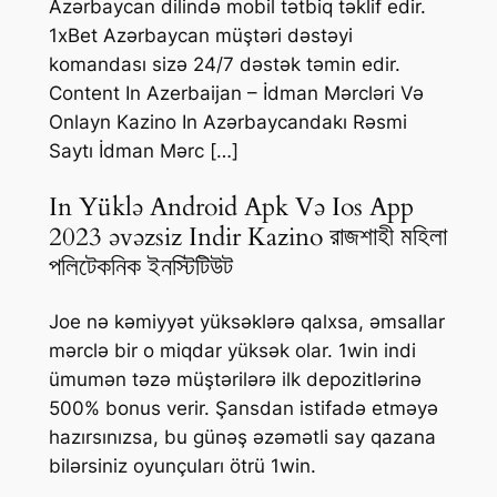
Azərbaycan dilində mobil tətbiq təklif edir.
1xBet Azərbaycan müştəri dəstəyi
komandası sizə 24/7 dəstək təmin edir.
Content In Azerbaijan – İdman Mərcləri Və
Onlayn Kazino In Azərbaycandakı Rəsmi
Saytı İdman Mərc […]
In Yüklə Android Apk Və Ios App
2023 əvəzsiz Indir Kazino রাজশাহী মহিলা
পলিটেকনিক ইনস্টিটিউট
Joe nə kəmiyyət yüksəklərə qalxsa, əmsallar
mərclə bir o miqdar yüksək olar. 1win indi
ümumən təzə müştərilərə ilk depozitlərinə
500% bonus verir. Şansdan istifadə etməyə
hazırsınızsa, bu günəş əzəmətli say qazana
bilərsiniz oyunçuları ötrü 1win.