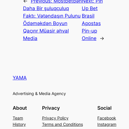
←
Previous:
Mostbetdən
Next:
Pin
Daha Bir şuluqçuluq
Up Bet
Faktı: Vətəndaşın Pulunu
Brasil
Ödəməkdən Boyun
Apostas
Qaçırır Müasir əhval
Pin-up
Media
Online
→
YAMA
Advertising & Media Agency
About
Privacy
Social
Team
Privacy Policy
Facebook
History
Terms and Conditions
Instagram