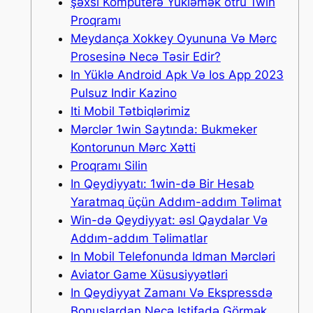
şəxsi Kompüterə Yükləmək ötrü 1win
Proqramı
Meydança Xokkey Oyununa Və Mərc
Prosesinə Necə Təsir Edir?
In Yüklə Android Apk Və Ios App 2023
Pulsuz Indir Kazino
Iti Mobil Tətbiqlərimiz
Mərclər 1win Saytında: Bukmeker
Kontorunun Mərc Xətti
Proqramı Silin
In Qeydiyyatı: 1win-də Bir Hesab
Yaratmaq üçün Addım-addım Təlimat
Win-də Qeydiyyat: əsl Qaydalar Və
Addım-addım Təlimatlar
In Mobil Telefonunda Idman Mərcləri
Aviator Game Xüsusiyyətləri
In Qeydiyyat Zamanı Və Ekspressdə
Bonuslardan Necə Istifadə Görmək