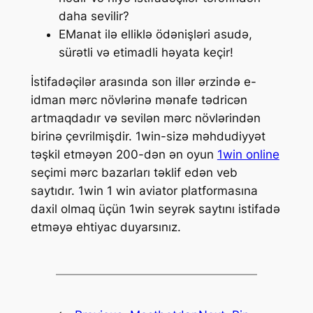
daha sevilir?
EManat ilə elliklə ödənişləri asudə,
sürətli və etimadli həyata keçir!
İstifadəçilər arasında son illər ərzində e-
idman mərc növlərinə mənafe tədricən
artmaqdadır və sevilən mərc növlərindən
birinə çevrilmişdir. 1win-sizə məhdudiyyət
təşkil etməyən 200-dən ən oyun
1win online
seçimi mərc bazarları təklif edən veb
saytıdır. 1win 1 win aviator platformasına
daxil olmaq üçün 1win seyrək saytını istifadə
etməyə ehtiyac duyarsınız.