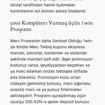
dövlət tərəfindən həmin bukmeker
kontorlarının əsl domen adresi bloklanıb.
şəxsi Kompüterə Vurmaq üçün 1win
Proqramı
Mərc Prosesinin daha Sərbəst Olduğu 1win-
də Ibtidai Mərc Tətbiq kuponu ekspress
mərclər, zəncirlər, kombinlər və sistemlər
şəklində mərcləri izafi edir. Əgər promosyon
kodunuz varsa, qeydiyyatdan keçərkən və
ya mərc edərkən ondan tətbiqdə istifadə
edə bilərsiniz. Promosyon kodu artan
mülayim gəlmisiniz bonusu, mərc sığortası,
əvəzsiz mərc və ya pulsuz fırlanmaları
aktivləşdirir. Proqramı quraşdırmaq üçün
oyunçu 200 AZN-ə qədər depozit bonusu